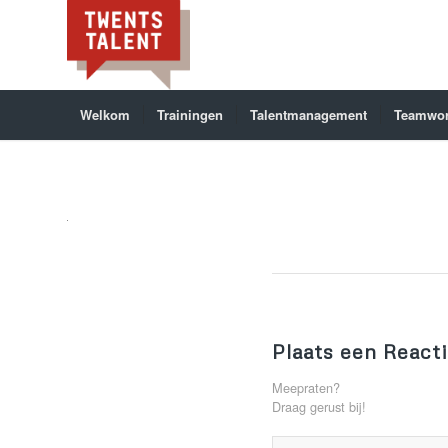
Welkom
Trainingen
Talentmanagement
Teamwo
Plaats een React
Meepraten?
Draag gerust bij!