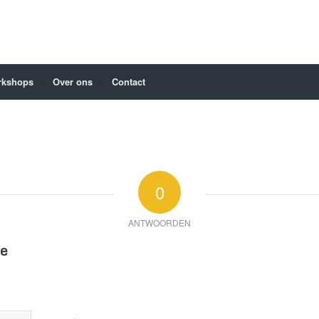
rkshops
Over ons
Contact
0
ANTWOORDEN
ie